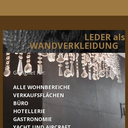
LEDER als
WANDVERKLEIDUNG
Geeignet für:
ALLE WOHNBEREICHE
VERKAUFSFLÄCHEN
BÜRO
HOTELLERIE
GASTRONOMIE
YACHT UND AIRCRAFT