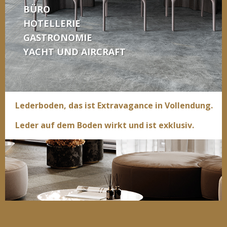
BÜRO
HOTELLERIE
GASTRONOMIE
YACHT UND AIRCRAFT
Lederboden, das ist Extravagance in Vollendung.
Leder auf dem Boden wirkt und ist exklusiv.