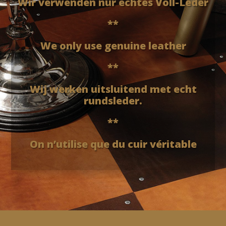
W
ir verwenden nur
echtes Voll-Leder
**
We only use
genuine leather
**
Wij werken uitsluitend
met echt
rundsleder.
**
On n’utilise que du
cuir
véritable