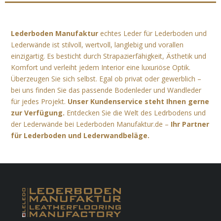
Lederboden Manufaktur
echtes Leder für Lederboden und
Lederwände ist stilvoll, wertvoll, langlebig und vorallen
einzigartig. Es besticht durch Strapazierfähigkeit, Ästhetik und
Komfort und verleiht jedem Interior eine luxuriöse Optik.
Überzeugen Sie sich selbst. Egal ob privat oder gewerblich –
bei uns finden Sie das passende Bodenleder und Wandleder
für jedes Projekt.
Unser Kundenservice steht Ihnen gerne
zur Verfügung.
Entdecken Sie die Welt des Ledrbodens und
der Lederwände bei Lederboden Manufaktur.de –
Ihr Partner
für Lederboden und Lederwandbeläge.